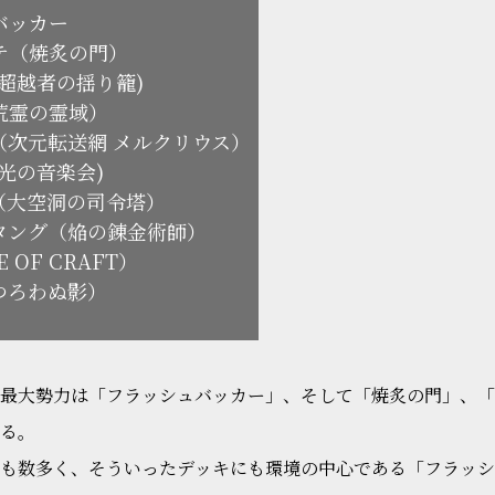
バッカー
テ（焼炙の門）
超越者の揺り籠)
荒霊の霊域）
次元転送網 メルクリウス）
光の音楽会)
（大空洞の司令塔）
タング（焔の錬金術師）
 OF CRAFT）
つろわぬ影）
最大勢力は「フラッシュバッカー」、そして「焼炙の門」、「
る。
も数多く、そういったデッキにも環境の中心である「フラッシ