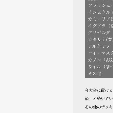
フラッシュ
イシュタル
カミーリア(
イグドラ（
グリゼルダ（
カタリナ(春
アルタミラ
ロイ・マス
カノン（AGE
ライル（ま
その他
今大会に置ける
籠」と続いてい
その他のデッキ