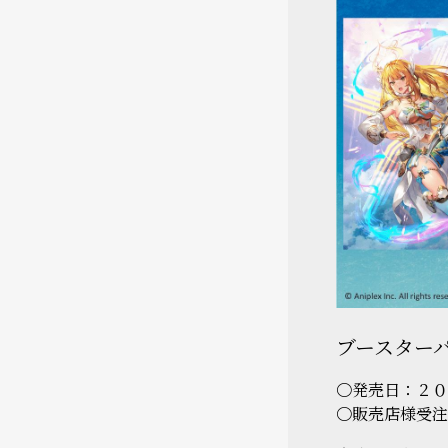
ブースター
〇発売日：２０
〇販売店様受注