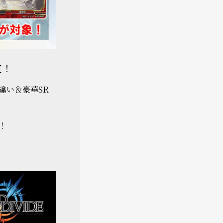
定！
違い＆豪華SR
！