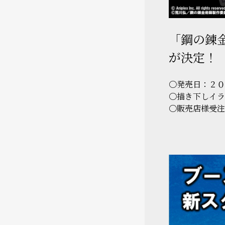
「鋼の錬金
が決定！
〇発売日：２０
〇描き下しイラ
〇販売店様受注