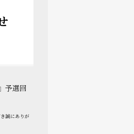
』予選回
だき誠にありが