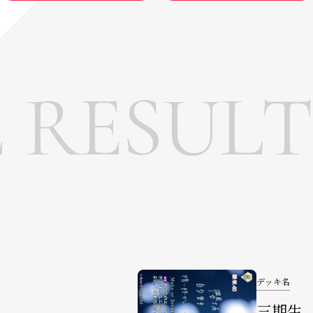
E RESULT
デッキ名
三期生