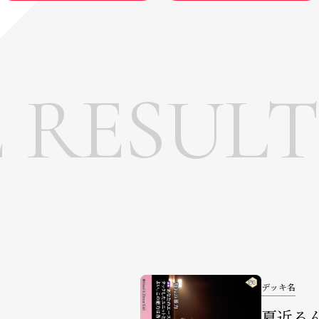
E RESULT
デッキ名
夏近る