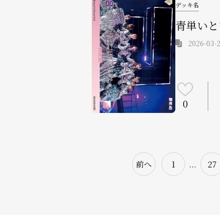
デッキ名
青単いと
2026-03-2
0
前へ
1
...
27