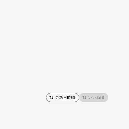
更新日時順
いいね順
ん