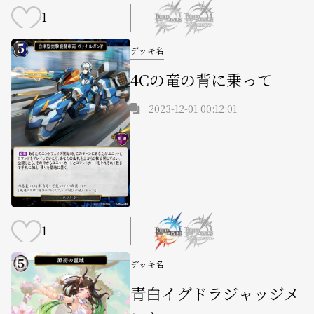
1
デッキ名
4Cの竜の背に乗って
2023-12-01 00:12:01
1
デッキ名
青白イグドラジャッジメ