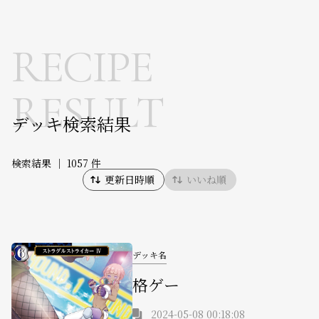
RECIPE
RESULT
デッキ検索結果
検索結果 ｜
1057 件
更新日時順
いいね順
デッキ名
格ゲー
2024-05-08 00:18:08